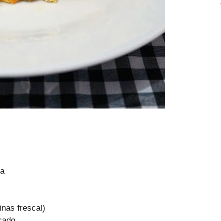
ta
inas frescal)
icado