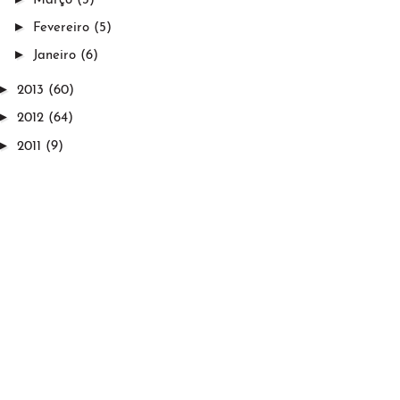
Março
(3)
►
Fevereiro
(5)
►
Janeiro
(6)
►
2013
(60)
►
2012
(64)
►
2011
(9)