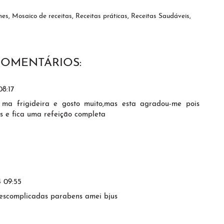
mes
,
Mosaico de receitas
,
Receitas práticas
,
Receitas Saudáveis
,
COMENTÁRIOS:
08:17
ma frigideira e gosto muito,mas esta agradou-me pois
s e fica uma refeição completa
4 09:55
descomplicadas parabens amei bjus