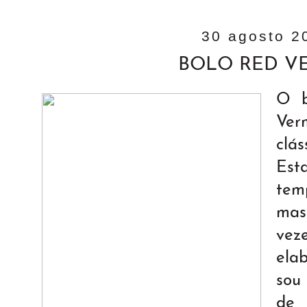
30 agosto 2
BOLO RED V
O b
Ve
clá
Est
tem
mas
veze
ela
sou 
de