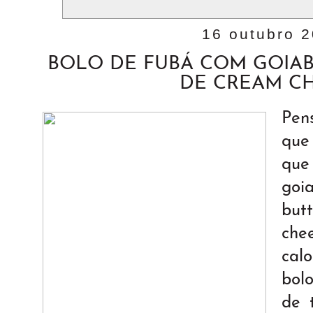
16 outubro 
BOLO DE FUBÁ COM GOIA
DE CREAM C
Pen
que
que
goi
bu
che
cal
bol
de 