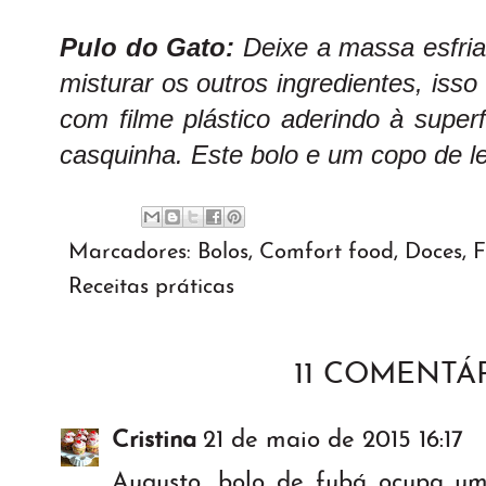
Pulo do Gato:
Deixe a massa esfri
misturar os outros ingredientes, iss
com filme plástico aderindo à superf
casquinha. Este bolo e um copo de le
Marcadores:
Bolos
,
Comfort food
,
Doces
,
F
Receitas práticas
11 COMENTÁR
Cristina
21 de maio de 2015 16:17
Augusto, bolo de fubá ocupa um