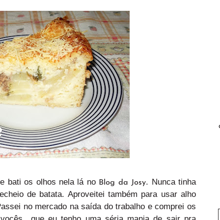
e bati os olhos nela lá no
. Nunca tinha
Blog da Josy
cheio de batata. Aproveitei também para usar alho
Passei no mercado na saída do trabalho e comprei os
ra vocês que eu tenho uma séria mania de sair pra