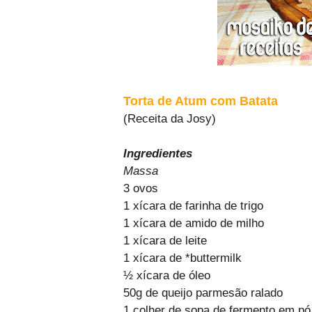
Torta de Atum com Batata
(Receita da Josy)
Ingredientes
Massa
3 ovos
1 xícara de farinha de trigo
1 xícara de amido de milho
1 xícara de leite
1 xícara de *buttermilk
½ xícara de óleo
50g de queijo parmesão ralado
1 colher de sopa de fermento em pó