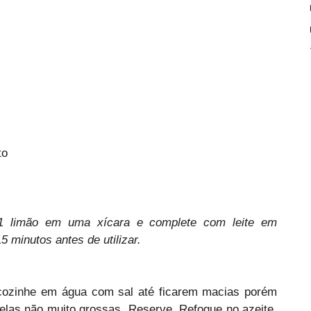
to
 1 limão em uma xícara e complete com leite em
 minutos antes de utilizar.
ozinhe em água com sal até ficarem macias porém
delas não muito grossas. Reserve. Refogue no azeite,