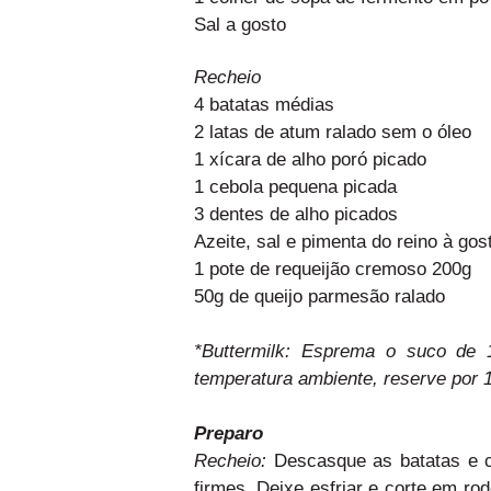
Sal a gosto
Recheio
4 batatas médias
2 latas de atum ralado sem o óleo
1 xícara de alho poró picado
1 cebola pequena picada
3 dentes de alho picados
Azeite, sal e pimenta do reino à gos
1 pote de requeijão cremoso 200g
50g de queijo parmesão ralado
*Buttermilk: Esprema o suco de
temperatura ambiente, reserve por 15
Preparo
Recheio:
Descasque as batatas e c
firmes. Deixe esfriar e corte em ro