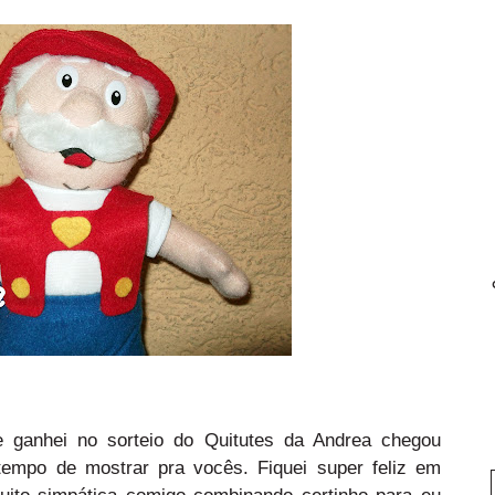
e ganhei no sorteio do
Quitutes da Andrea
chegou
empo de mostrar pra vocês. Fiquei super feliz em
muito simpática comigo combinando certinho para eu