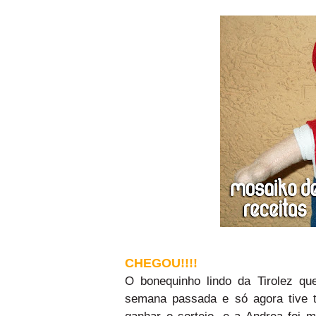
CHEGOU!!!!
O bonequinho lindo da Tirolez qu
semana passada e só agora tive t
ganhar o sorteio, e a Andrea foi 