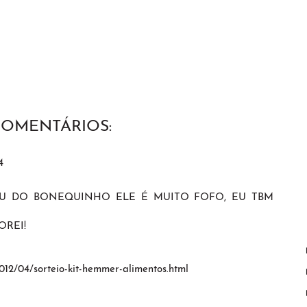
COMENTÁRIOS:
4
OU DO BONEQUINHO ELE É MUITO FOFO, EU TBM
OREI!
012/04/sorteio-kit-hemmer-alimentos.html