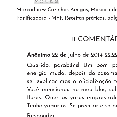
Marcadores:
Cozinhas Amigas
,
Mosaico de
Panificadora - MFP
,
Receitas práticas
,
Sal
11 COMENTÁR
Anônimo
22 de julho de 2014 22:2
Querido, parabéns! Um bom pa
energia muda, depois do casam
sei explicar mas a oficialização
Você mencionou no meu blog sobr
flores. Quer os vasos emprestado
Tenho vááários. Se precisar é só pe
Responder