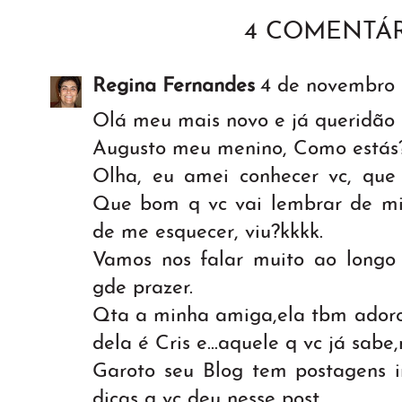
4 COMENTÁR
Regina Fernandes
4 de novembro 
Olá meu mais novo e já queridão
Augusto meu menino, Como estás
Olha, eu amei conhecer vc, que 
Que bom q vc vai lembrar de mi
de me esquecer, viu?kkkk.
Vamos nos falar muito ao long
gde prazer.
Qta a minha amiga,ela tbm adoro
dela é Cris e...aquele q vc já sabe,r
Garoto seu Blog tem postagens in
dicas q vc deu nesse post.