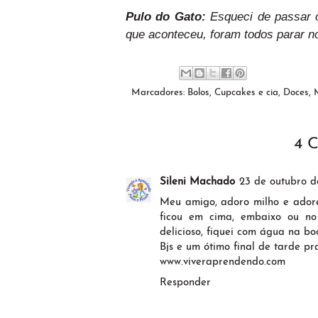
Pulo do Gato:
Esqueci de passar o
que aconteceu, foram todos parar no
Marcadores:
Bolos
,
Cupcakes e cia
,
Doces
,
4 
Sileni Machado
23 de outubro d
Meu amigo, adoro milho e adore
ficou em cima, embaixo ou no 
delicioso, fiquei com água na bo
Bjs e um ótimo final de tarde pra
www.viveraprendendo.com
Responder