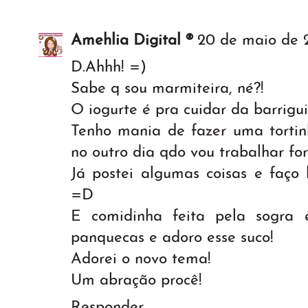
Amehlia Digital ®
20 de maio de 2
D.Ahhh! =)
Sabe q sou marmiteira, né?!
O iogurte é pra cuidar da barrigu
Tenho mania de fazer uma tortinh
no outro dia qdo vou trabalhar for
Já postei algumas coisas e faço b
=D
E comidinha feita pela sogra
panquecas e adoro esse suco!
Adorei o novo tema!
Um abração procê!
Responder