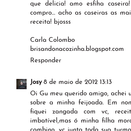
que delicia! amo esfiha casei
compro... acho as caseiras as mai
receita! bjosss
Carla Colombo
brisandonacozinha.blogspot.com
Responder
Josy
8 de maio de 2012 13:13
Oi Gu meu querido amigo, achei 
sobre a minha feijoada. Em no
fiquei zangada com vc, rece
imbatível,mas ó minha filha mo
combino, vc junta toda sua turma