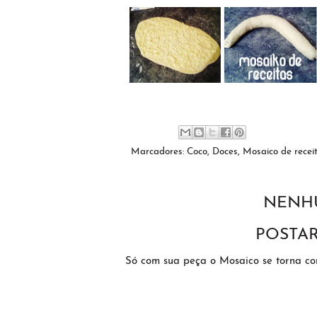
Marcadores:
Coco
,
Doces
,
Mosaico de recei
NENH
POSTA
Só com sua peça o Mosaico se torna c