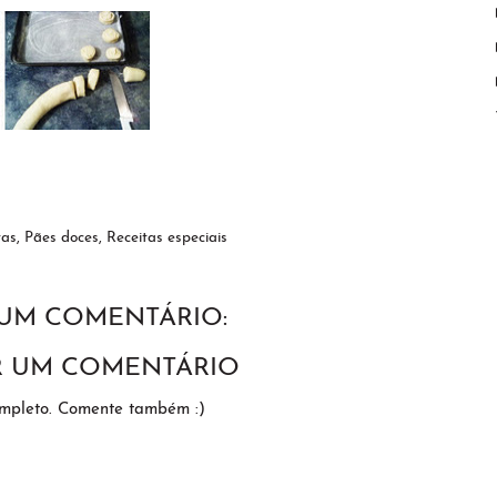
tas
,
Pães doces
,
Receitas especiais
UM COMENTÁRIO:
R UM COMENTÁRIO
ompleto. Comente também :)