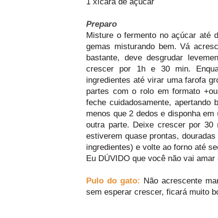
1 xícara de açúcar
Preparo
Misture o fermento no açúcar até di
gemas misturando bem. Vá acresce
bastante, deve desgrudar leveme
crescer por 1h e 30 min. Enqua
ingredientes até virar uma farofa 
partes com o rolo em formato +ou
feche cuidadosamente, apertando 
menos que 2 dedos e disponha em 
outra parte. Deixe crescer por 30
estiverem quase prontas, douradas
ingredientes) e volte ao forno até s
Eu DÚVIDO que você não vai amar e
Pulo do gato:
Não acrescente mar
sem esperar crescer, ficará muito 