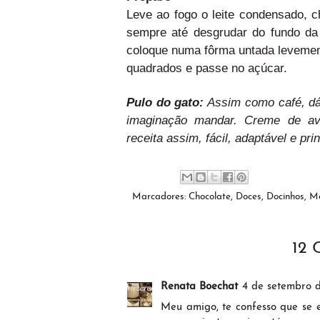
Leve ao fogo o leite condensado, 
sempre até desgrudar do fundo da 
coloque numa fôrma untada levemen
quadrados e passe no açúcar.
Pulo do gato:
Assim como café, dá
imaginação mandar. Creme de ave
receita assim, fácil, adaptável e p
Marcadores:
Chocolate
,
Doces
,
Docinhos
,
Mo
12
Renata Boechat
4 de setembro d
Meu amigo, te confesso que se e