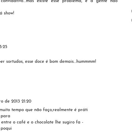
 convidativo...mas existe esse problema, e a gente não
á show!
5:25
per sortudos, esse doce é bom demais...hummmm!
o de 2013 21:20
muito tempo que não faço,realmente é práti
 para
ntre o café e o chocolate lhe sugiro fa -
 poqui