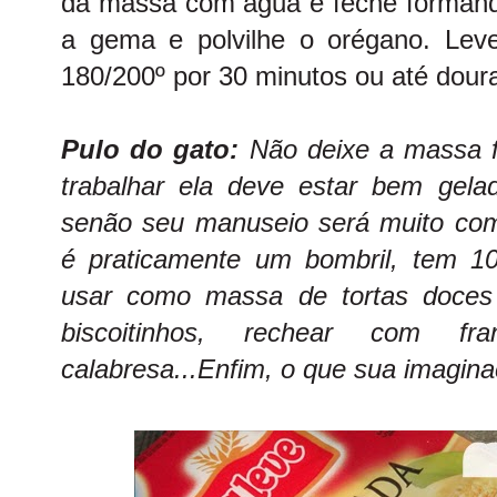
da massa com água e feche formando
a gema e polvilhe o orégano. Lev
180/200º por 30 minutos ou até dour
Pulo do gato:
Não deixe a massa fo
trabalhar ela deve estar bem gel
senão seu manuseio será muito com
é praticamente um bombril, tem 10
usar como massa de tortas doces 
biscoitinhos, rechear com fra
calabresa...Enfim, o que sua imagin