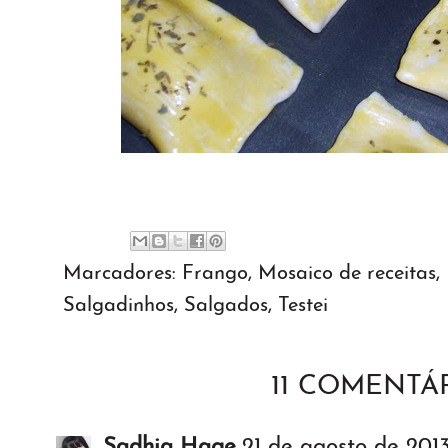
Marcadores:
Frango
,
Mosaico de receitas
,
Salgadinhos
,
Salgados
,
Testei
11 COMENTÁR
Sadhia Hage
21 de agosto de 2013