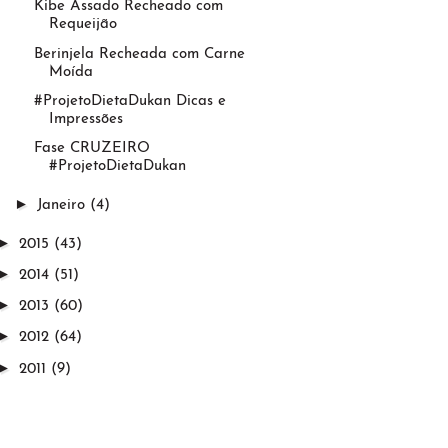
Kibe Assado Recheado com
Requeijão
Berinjela Recheada com Carne
Moída
#ProjetoDietaDukan Dicas e
Impressões
Fase CRUZEIRO
#ProjetoDietaDukan
►
Janeiro
(4)
►
2015
(43)
►
2014
(51)
►
2013
(60)
►
2012
(64)
►
2011
(9)