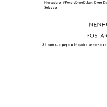
Marcadores:
#ProjetoDietaDukan
,
Dieta D
Salgados
NENH
POSTA
Só com sua peça o Mosaico se torna c