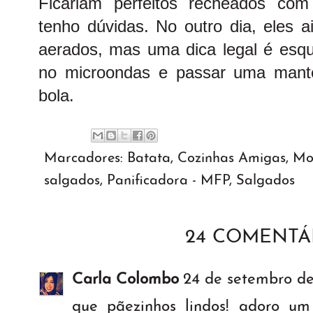
Ficariam perfeitos recheados com
tenho dúvidas. No outro dia, eles a
aerados, mas uma dica legal é esqu
no microondas e passar uma mant
bola.
Marcadores:
Batata
,
Cozinhas Amigas
,
Mos
salgados
,
Panificadora - MFP
,
Salgados
24 COMENTÁ
Carla Colombo
24 de setembro de
que pãezinhos lindos! adoro u