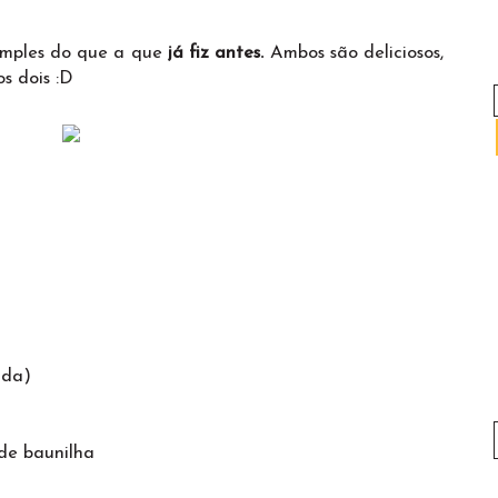
simples do que a que
já fiz antes.
Ambos são deliciosos,
s dois :D
uda)
 de baunilha