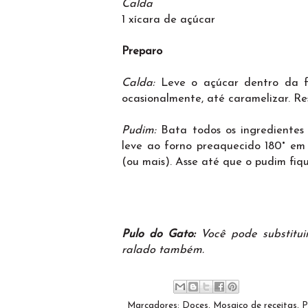
Calda
1 xícara de açúcar
Preparo
Calda:
Leve o açúcar dentro da 
ocasionalmente, até caramelizar. Re
Pudim:
Bata todos os ingredientes
leve ao forno preaquecido 180° em
(ou mais). Asse até que o pudim fiq
Pulo do Gato:
Você pode substitu
ralado também.
Marcadores:
Doces
,
Mosaico de receitas
,
P