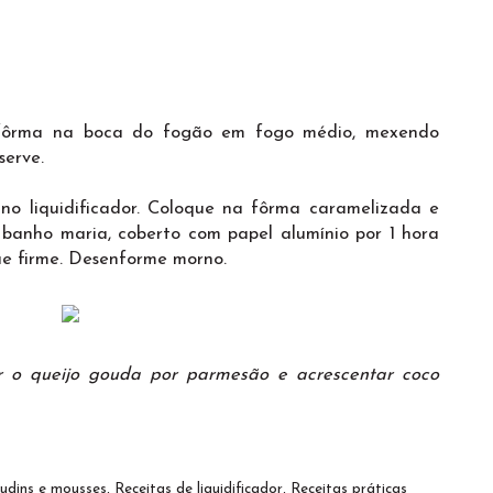
fôrma na boca do fogão em fogo médio, mexendo
serve.
 no liquidificador. Coloque na fôrma caramelizada e
 banho maria, coberto com papel alumínio por 1 hora
ue firme. Desenforme morno.
ir o queijo gouda por parmesão e acrescentar coco
udins e mousses
,
Receitas de liquidificador
,
Receitas práticas