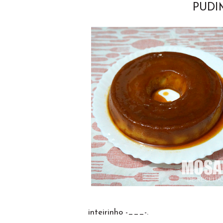
PUDI
inteirinho -___-.