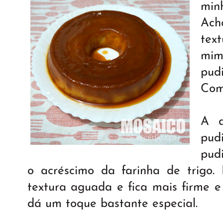
min
Ac
tex
mim
pud
Com
A d
pud
pud
o acréscimo da farinha de trigo.
textura aguada e fica mais firme 
dá um toque bastante especial.