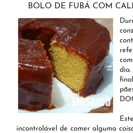
BOLO DE FUBÁ COM CAL
Du
con
co
refe
com
dia
fin
pã
DOC
Est
incontrolável de comer alguma cois