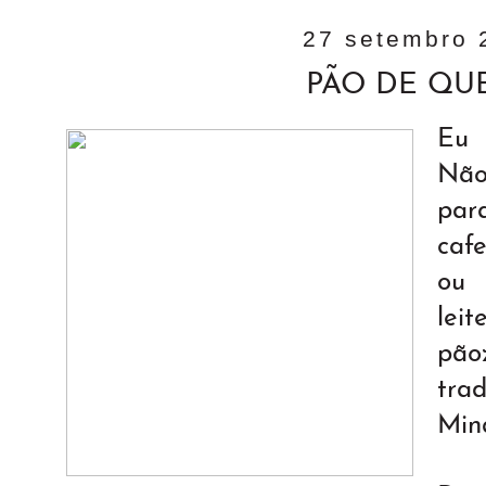
27 setembro 
PÃO DE QUE
Eu 
Não
pa
caf
ou 
lei
pãoz
tra
Min