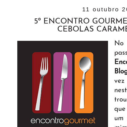
11 outubro 
5º ENCONTRO GOURME
CEBOLAS CARAM
No
pa
Enc
Blo
vez
nes
tro
que
um 