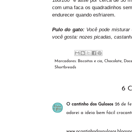
com uma faca os quadradinhos sem 
endurecer quando esfriarem.
Pulo do gato:
Você pode misturar o
você gosta: nozes picadas, castanha
Marcadores:
Biscoitos e cia
,
Chocolate
,
Doc
Shortbreads
6 
O cantinho dos Gulosos
26 de fe
adorei a ideia bem fácil crocant
www.ocantinhodosgulosos.blogspo