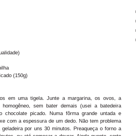
ualidade)
ilha
icado (150g)
cos em uma tigela. Junte a margarina, os ovos, a
ar homogêneo, sem bater demais (usei a batedeira
re o chocolate picado. Numa fôrma grande untada e
eixe com a espessura de um dedo. Não tem problema
à geladeira por uns 30 minutos. Preaqueça o forno a
nutos, ou até começar a dourar. Ainda quente, corte