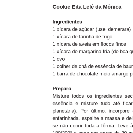
Cookie Eita Lelê da Mônica
Ingredientes
1 xícara de açúcar (usei demerara)
1 xícara de farinha de trigo
1 xícara de aveia em flocos finos
1 xícara de margarina fria (de boa q
1 ovo
1 colher de chá de essência de baun
1 barra de chocolate meio amargo p
Preparo
Misture todos os ingredientes se
essência e misture tudo até fic
planetária). Por último, incorpo
enfarinhada, espalhe a massa e d
se não cobrir toda a fôrma. Leve 
180/200° e asse por cerca de 30 mi